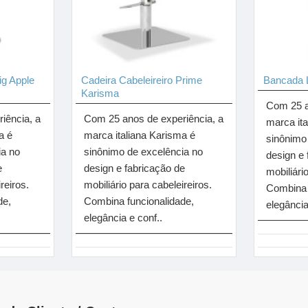
ig Apple
Cadeira Cabeleireiro Prime
Bancada 
Karisma
Com 25 a
iência, a
Com 25 anos de experiência, a
marca it
a é
marca italiana Karisma é
sinônimo
ia no
sinônimo de excelência no
design e 
e
design e fabricação de
mobiliári
reiros.
mobiliário para cabeleireiros.
Combina 
de,
Combina funcionalidade,
elegância
elegância e conf..