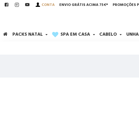
CONTA
ENVIO GRÁTIS ACIMA 75€*
PROMOÇÕES P
PACKS NATAL
SPA EM CASA
CABELO
UNHA