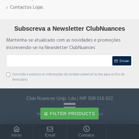
Contactos Lojas
Subscreva a Newsletter ClubNuances
Mantenha-se atualizado com as novidades e promoções
inscrevendo-se na Newsletter ClubNuances
Enviar
Concordo e autorizo as informações de contato comercial acima para os fins do
formulário
Club Nuances Unip. Lda | NIF 508 016 622
FILTER PRODUCTS
TRANSFERÊNCIA BANCÁRIA e MULTIBANCO
Início
Email
Contatos