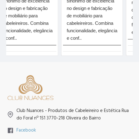
imo de excelência
sinônimo de excelência
no design
sign e fabricação
no design e fabricação
de mobiliá
biliário para
de mobiliário para
cabeleire
eireiros. Combina
cabeleireiros. Combina
funcional
onalidade, elegância
funcionalidade, elegância
e conf..
f..
e conf..
Club Nuances - Produtos de Cabeleireiro e Estética Rua
do Foral nº 151 3770-218 Oliveira do Bairro
Facebook