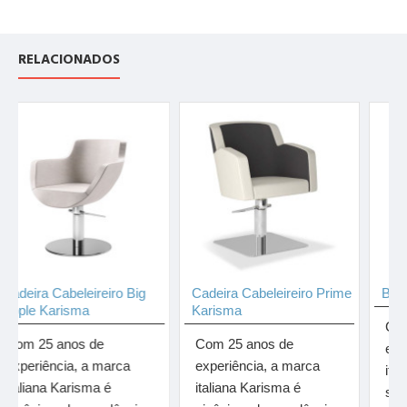
RELACIONADOS
ra Cabeleireiro Big
Cadeira Cabeleireiro Prime
Bancada L
 Karisma
Karisma
Com 25 a
25 anos de
Com 25 anos de
experiênc
iência, a marca
experiência, a marca
italiana K
ana Karisma é
italiana Karisma é
sinônimo 