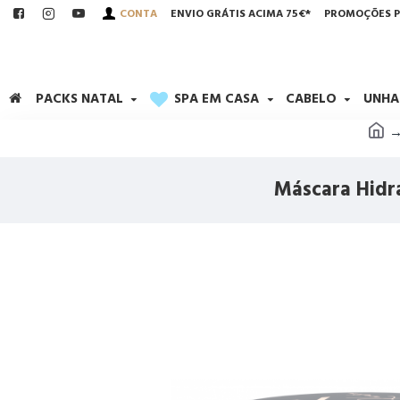
CONTA
ENVIO GRÁTIS ACIMA 75€*
PROMOÇÕES P
PACKS NATAL
SPA EM CASA
CABELO
UNHA
Máscara Hidra