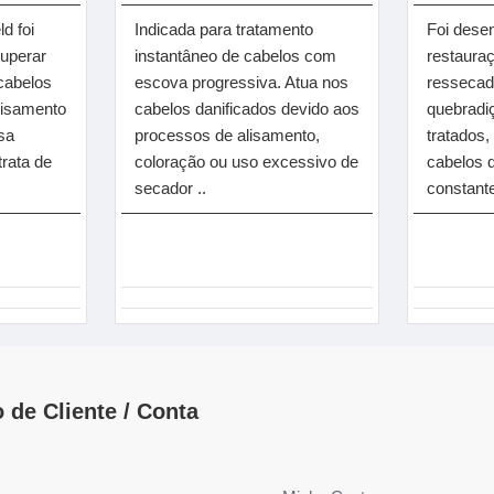
d foi
Indicada para tratamento
Foi dese
cuperar
instantâneo de cabelos com
restaura
cabelos
escova progressiva. Atua nos
ressecad
lisamento
cabelos danificados devido aos
quebradi
sa
processos de alisamento,
tratados
trata de
coloração ou uso excessivo de
cabelos 
secador ..
constante
 de Cliente / Conta