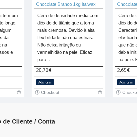
Chocolate Branco 1kg Italwax
Chocolate
sa tem um
Cera de densidade média com
Cera de 
o longo,
dióxido de titânio que a torna
dióxido de
 algum
mais cremosa. Devido à alta
Caracteri
es da
flexibilidade não cria estrias.
elastici
z na
Não deixa irritação ou
que não c
ssos e
vermelhidão na pele. Eficaz
deixa irr
para ..
na pele. E
20,70€
2,65€
Adicionar
Adicionar
Checkout
Checko
 de Cliente / Conta