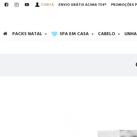
CONTA
ENVIO GRÁTIS ACIMA 75€*
PROMOÇÕES P
PACKS NATAL
SPA EM CASA
CABELO
UNHA