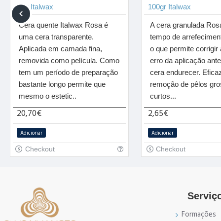
1kg Italwax
100gr Italwax
Cera quente Italwax Rosa é
A cera granulada Ro
uma cera transparente.
tempo de arrefeciment
Aplicada em camada fina,
o que permite corrigir
removida como película. Como
erro da aplicação ant
tem um período de preparação
cera endurecer. Efica
bastante longo permite que
remoção de pêlos gro
mesmo o estetic..
curtos...
20,70€
2,65€
Adicionar
Adicionar
Checkout
Checkout
Serviço
Formações