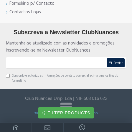
Formulário p/ Contacto
Contactos Lojas
Subscreva a Newsletter ClubNuances
Mantenha-se atualizado com as novidades e promoções
inscrevendo-se na Newsletter ClubNuances
Enviar
Concordo e autorizo as informações de contato comercial acima para os fins do
formulário
Club Nuances Unip. Lda | NIF 508 016 622
FILTER PRODUCTS
TRANSFERÊNCIA BANCÁRIA e MULTIBANCO