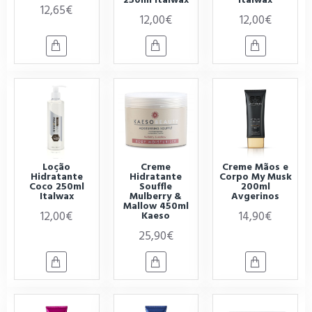
12,65€
12,00€
12,00€
Loção
Creme
Creme Mãos e
Hidratante
Hidratante
Corpo My Musk
Coco 250ml
Souffle
200ml
Italwax
Mulberry &
Avgerinos
Mallow 450ml
12,00€
14,90€
Kaeso
25,90€