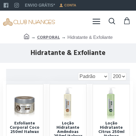
ENVIO GRÁTIS*
CONTA
CORPORAL
Hidratante & Exfoliante
Hidratante & Exfoliante
Exfoliante
Loção
Loção
Corporal Coco
Hidratante
Hidratante
250ml Italwax
Amêndoas
Citrus 250ml
250ml Italwax
Italwax