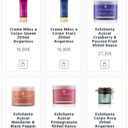
Creme Mãos e
Creme Mãos e
Exfoliante
Corpo Queen
Corpo Stars
Açúcar
200ml
200ml
Cranberry &
Avgerinos
Avgerinos
Passion Fruit
450ml Kaeso
14,90€
14,90€
27,35€
Exfoliante
Exfoliante
Exfoliante
Açúcar
Açúcar
Corpo Avra
Mandarim &
Pomegranate
250ml
Black Pepper
450ml Kaeso
Avgerinos