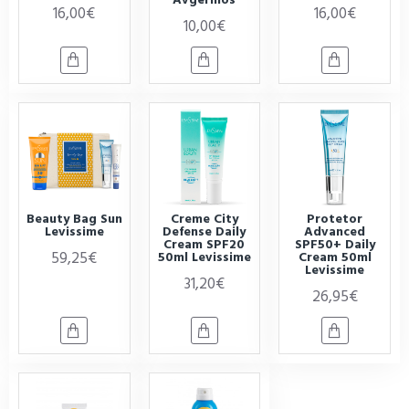
16,00€
16,00€
10,00€
Beauty Bag Sun
Creme City
Protetor
Levissime
Defense Daily
Advanced
Cream SPF20
SPF50+ Daily
59,25€
50ml Levissime
Cream 50ml
Levissime
31,20€
26,95€