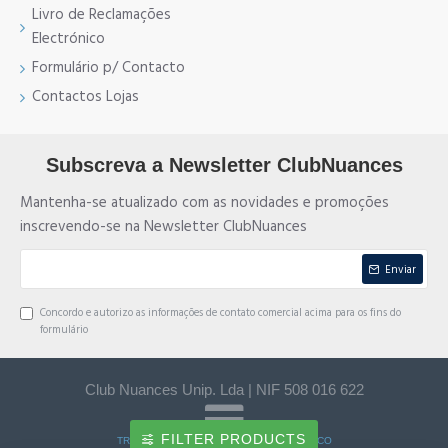
Livro de Reclamações
Electrónico
Formulário p/ Contacto
Contactos Lojas
Subscreva a Newsletter ClubNuances
Mantenha-se atualizado com as novidades e promoções
inscrevendo-se na Newsletter ClubNuances
Enviar
Concordo e autorizo as informações de contato comercial acima para os fins do
formulário
Club Nuances Unip. Lda | NIF 508 016 622
FILTER PRODUCTS
TRANSFERÊNCIA BANCÁRIA e MULTIBANCO