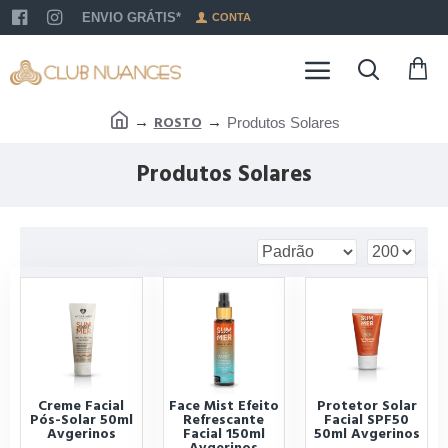
ENVIO GRÁTIS*
CONTA
ROSTO
Produtos Solares
Produtos Solares
Creme Facial
Face Mist Efeito
Protetor Solar
Pós-Solar 50ml
Refrescante
Facial SPF50
Avgerinos
Facial 150ml
50ml Avgerinos
Avgerinos