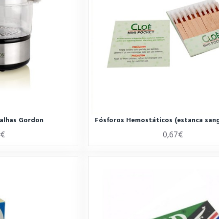
alhas Gordon
Fósforos Hemostáticos (estanca san
3€
0,67€