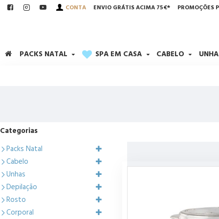
CONTA
ENVIO GRÁTIS ACIMA 75€*
PROMOÇÕES P
PACKS NATAL
SPA EM CASA
CABELO
UNHA
Categorias
Packs Natal
Cabelo
Unhas
Depilação
Rosto
Corporal