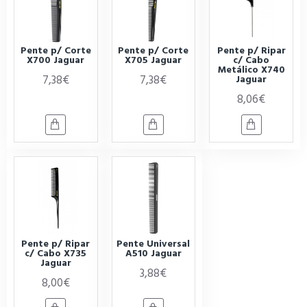
Pente p/ Corte
Pente p/ Corte
Pente p/ Ripar
X700 Jaguar
X705 Jaguar
c/ Cabo
Metálico X740
7,38€
7,38€
Jaguar
8,06€
Pente p/ Ripar
Pente Universal
c/ Cabo X735
A510 Jaguar
Jaguar
3,88€
8,00€