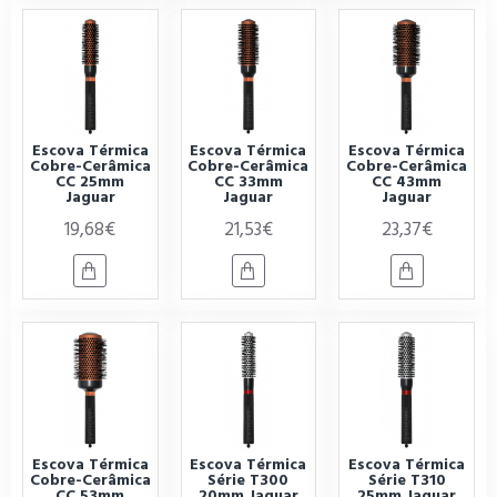
Escova Térmica
Escova Térmica
Escova Térmica
Cobre-Cerâmica
Cobre-Cerâmica
Cobre-Cerâmica
CC 25mm
CC 33mm
CC 43mm
Jaguar
Jaguar
Jaguar
19,68€
21,53€
23,37€
Escova Térmica
Escova Térmica
Escova Térmica
Cobre-Cerâmica
Série T300
Série T310
CC 53mm
20mm Jaguar
25mm Jaguar