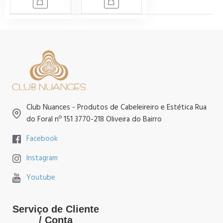
Club Nuances - Produtos de Cabeleireiro e Estética Rua
do Foral nº 151 3770-218 Oliveira do Bairro
Facebook
Instagram
Youtube
Serviço de Cliente
/ Conta