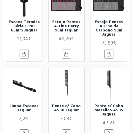
Escova Térmica
Estojo Pentes
Estojo Pentes
Série T390
A-Line Berry
A-Line de
65mm Jaguar
9uni Jaguar
Carbono 9uni
Jaguar
17,04€
49,20€
73,80€
Limpa Escovas
Pente c/ Cabo
Pente c/ Cabo
Jaguar
A530 Jaguar
Metálico A535
Jaguar
2,21€
3,08€
4,92€