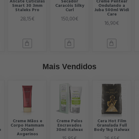
Alicate Cutículas
Secador
Creme Pentear
Smart 30 3mm
Caracóis Silky
Ondulando a
Staleks Pro
Curl
Juba 500ml Widi
Care
28,15€
150,00€
16,90€
Mais Vendidos
Creme Mãos e
Creme Pelos
Cera Hot Film
Corpo Hammam
Encravados
Granulada Full
o
200ml
30ml Italwax
Body 1kg Italwax
Avgerinos
15,85€
26,65€