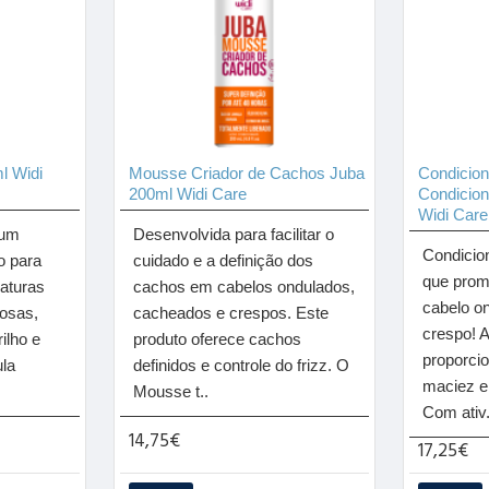
l Widi
Mousse Criador de Cachos Juba
Condicion
200ml Widi Care
Condicio
Widi Care
 um
Desenvolvida para facilitar o
Condicion
o para
cuidado e a definição dos
que prom
vaturas
cachos em cabelos ondulados,
cabelo o
osas,
cacheados e crespos. Este
crespo! A
ilho e
produto oferece cachos
proporci
ula
definidos e controle do frizz. O
maciez e 
Mousse t..
Com ativ.
14,75€
17,25€