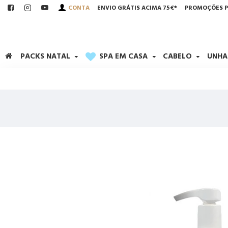
CONTA
ENVIO GRÁTIS ACIMA 75€*
PROMOÇÕES P
PACKS NATAL
SPA EM CASA
CABELO
UNHA