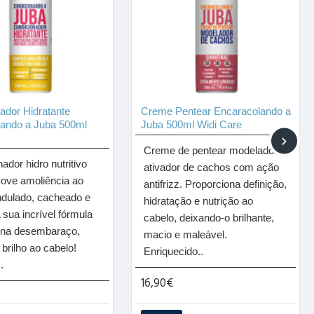
ador Hidratante
Creme Pentear Encaracolando a
nando a Juba 500ml
Juba 500ml Widi Care
Creme de pentear modelador e
ador hidro nutritivo
ativador de cachos com ação
ove amoliência ao
antifrizz. Proporciona definição,
ndulado, cacheado e
hidratação e nutrição ao
 sua incrível fórmula
cabelo, deixando-o brilhante,
ona desembaraço,
macio e maleável.
brilho ao cabelo!
Enriquecido..
.
16,90€