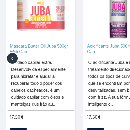
Máscara Butter Oil Juba 500gr
Acidificante Juba 500m
Widi Care
Care
Cuidado capilar extra.
O acidificante Juba é
Desenvolvida especialmente
tratamento direcionad
para hidratar e ajudar a
todos os tipos de cur
recuperar todo o poder dos
que se encontram por
cabelos cacheados, é um
desvitalizadas, sem br
cuidado capilar com óleos e
com frizz. A sua fórm
manteigas que irão au..
inteligente c..
17,50€
17,50€