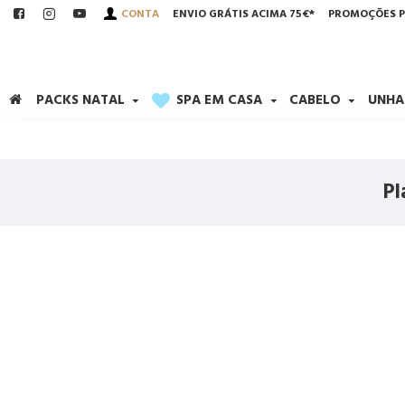
CONTA
ENVIO GRÁTIS ACIMA 75€*
PROMOÇÕES P
PACKS NATAL
SPA EM CASA
CABELO
UNHA
Pl