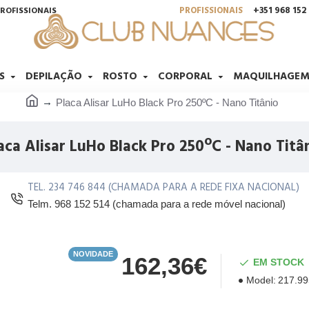
PROFISSIONAIS
+351 968 15
ROFISSIONAIS
S
DEPILAÇÃO
ROSTO
CORPORAL
MAQUILHAGE
Placa Alisar LuHo Black Pro 250ºC - Nano Titânio
aca Alisar LuHo Black Pro 250ºC - Nano Titâ
TEL. 234 746 844 (CHAMADA PARA A REDE FIXA NACIONAL)
Telm. 968 152 514 (chamada para a rede móvel nacional)
NOVIDADE
162,36€
EM STOCK
Model:
217.9