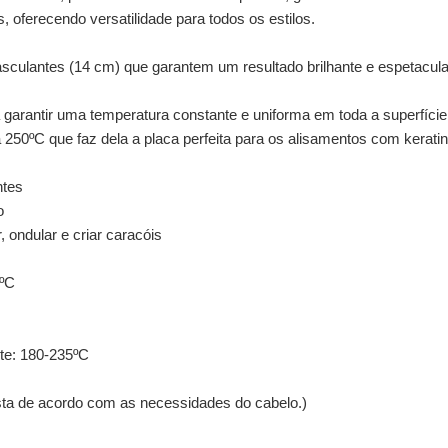
, oferecendo versatilidade para todos os estilos.
basculantes (14 cm) que garantem um resultado brilhante e espetac
 garantir uma temperatura constante e uniforma em toda a superfíci
a 250ºC que faz dela a placa perfeita para os alisamentos com kerati
ntes
o
 ondular e criar caracóis
0ºC
te: 180-235ºC
usta de acordo com as necessidades do cabelo.)