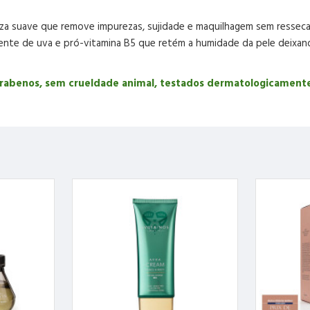
peza suave que remove impurezas, sujidade e maquilhagem sem ressec
nte de uva e pró-vitamina B5 que retém a humidade da pele deixando
arabenos, sem crueldade animal, testados dermatologicament