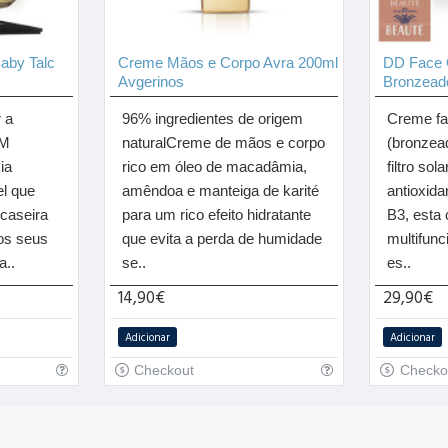
aby Talc
Creme Mãos e Corpo Avra 200ml
DD Face
Avgerinos
Bronzead
 a
96% ingredientes de origem
Creme fa
EM
naturalCreme de mãos e corpo
(bronzea
ia
rico em óleo de macadâmia,
filtro so
el que
amêndoa e manteiga de karité
antioxida
caseira
para um rico efeito hidratante
B3, esta
os seus
que evita a perda de humidade
multifunc
a..
se..
es..
14,90€
29,90€
Adicionar
Adicionar
Checkout
Checko