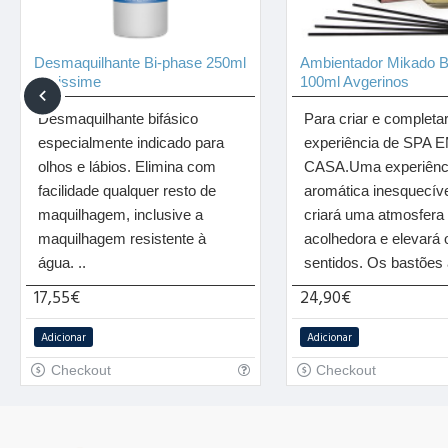
Desmaquilhante Bi-phase 250ml
Ambientador Mikado B
Levissime
100ml Avgerinos
Desmaquilhante bifásico
Para criar e completar
especialmente indicado para
experiência de SPA 
olhos e lábios. Elimina com
CASA.Uma experiênc
facilidade qualquer resto de
aromática inesquecív
maquilhagem, inclusive a
criará uma atmosfera 
maquilhagem resistente à
acolhedora e elevará 
água. ..
sentidos. Os bastões 
17,55€
24,90€
Adicionar
Adicionar
Checkout
Checkout