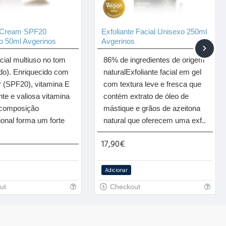
 Cream SPF20
Exfoliante Facial Unisexo 250ml
o 50ml Avgerinos
Avgerinos
cial multiuso no tom
86% de ingredientes de origem
do). Enriquecido com
naturalExfoliante facial em gel
lar (SPF20), vitamina E
com textura leve e fresca que
nte e valiosa vitamina
contém extrato de óleo de
 composição
mástique e grãos de azeitona
ional forma um forte
natural que oferecem uma exf..
17,90€
Adicionar
ut
Checkout