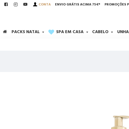
CONTA
ENVIO GRÁTIS ACIMA 75€*
PROMOÇÕES P
PACKS NATAL
SPA EM CASA
CABELO
UNHA