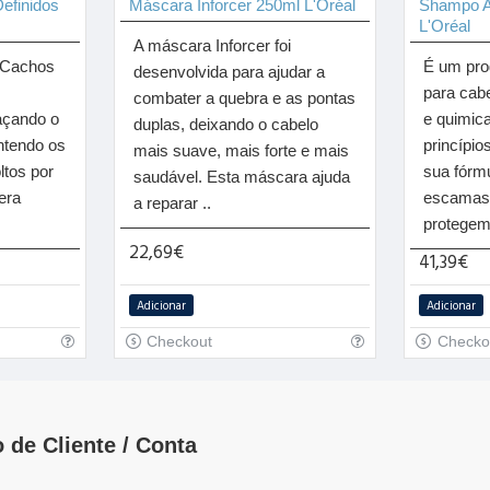
efinidos
Máscara Inforcer 250ml L'Oréal
Shampo A
L'Oréal
A máscara Inforcer foi
-Cachos
É um pro
desenvolvida para ajudar a
para cabe
combater a quebra e as pontas
açando o
e quimic
duplas, deixando o cabelo
ntendo os
princípio
mais suave, mais forte e mais
ltos por
sua fórm
saudável. Esta máscara ajuda
era
escamas 
a reparar ..
protegem 
22,69€
41,39€
Adicionar
Adicionar
Checkout
Checko
 de Cliente / Conta