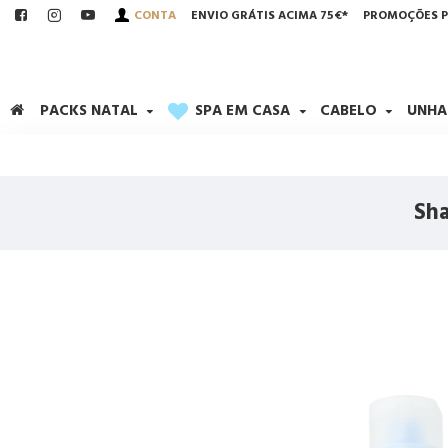
CONTA
ENVIO GRÁTIS ACIMA 75€*
PROMOÇÕES P
PACKS NATAL
SPA EM CASA
CABELO
UNHA
Sha