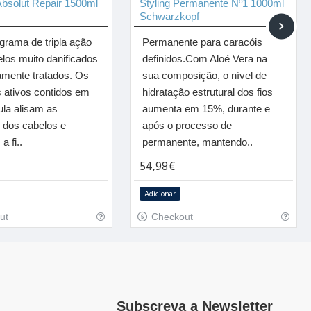
bsolut Repair 1500ml
Styling Permanente Nº1 1000ml
Schwarzkopf
grama de tripla ação
Permanente para caracóis
los muito danificados
definidos.Com Aloé Vera na
amente tratados. Os
sua composição, o nível de
s ativos contidos em
hidratação estrutural dos fios
ula alisam as
aumenta em 15%, durante e
dos cabelos e
após o processo de
a fi..
permanente, mantendo..
54,98€
Adicionar
ut
Checkout
Subscreva a Newsletter