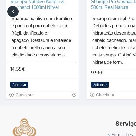
Shampo Nutritivo Keratin &
Shampo Pro Cachos D
Panthenol 1000ml Nirvel
500ml Real Natura
Shampo nutritivo com keratina
Shampo sem sal Pro
e pantenol para cabelo seco,
Definidos proporciona
frágil, danificado e
hidratação desembar
apagado. Restaura e fortalece
cabelo cacheado, ma
o cabelo melhorando a sua
cabelos definidos e so
elasticidade e consistência. ..
mais tempo. O Aloé V
hidrata de form..
14,55€
9,96€
Adicionar
Adicionar
Checkout
Checkout
Serviço
Formações