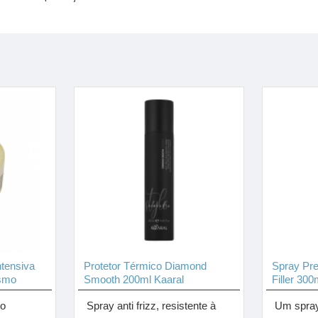
tensiva
Protetor Térmico Diamond
Spray Pre
smo
Smooth 200ml Kaaral
Filler 300
to
Spray anti frizz, resistente à
Um spray