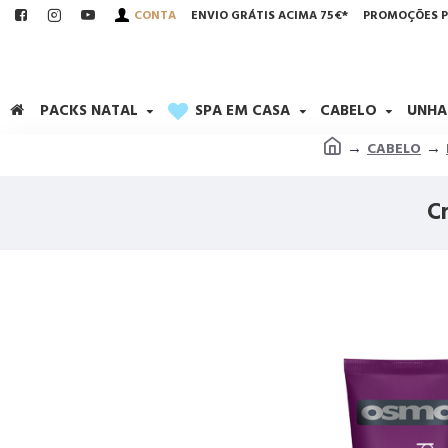
CONTA
ENVIO GRÁTIS ACIMA 75€*
PROMOÇÕES P
PACKS NATAL
SPA EM CASA
CABELO
UNHA
CABELO
C