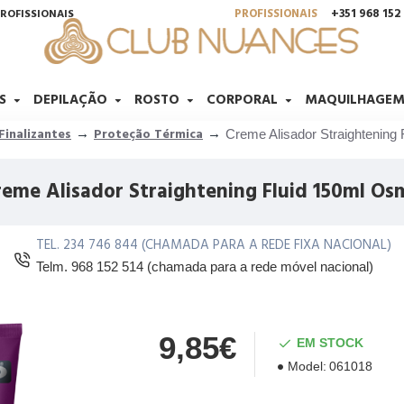
PROFISSIONAIS
+351 968 15
ROFISSIONAIS
S
DEPILAÇÃO
ROSTO
CORPORAL
MAQUILHAGE
Finalizantes
Proteção Térmica
Creme Alisador Straightening
reme Alisador Straightening Fluid 150ml Os
TEL. 234 746 844 (CHAMADA PARA A REDE FIXA NACIONAL)
Telm. 968 152 514 (chamada para a rede móvel nacional)
9,85€
EM STOCK
Model:
061018