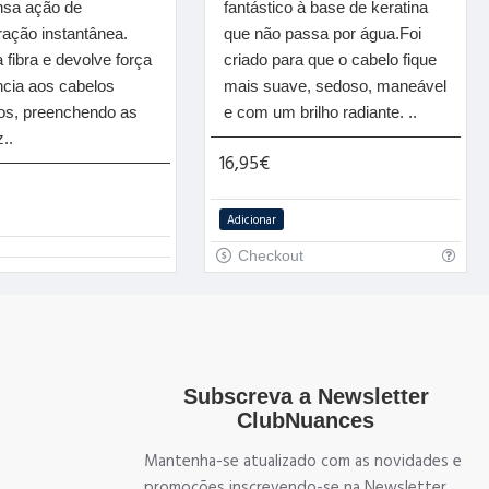
nsa ação de
fantástico à base de keratina
ração instantânea.
que não passa por água.Foi
a fibra e devolve força
criado para que o cabelo fique
ncia aos cabelos
mais suave, sedoso, maneável
dos, preenchendo as
e com um brilho radiante. ..
..
16,95€
Adicionar
Checkout
Subscreva a Newsletter
ClubNuances
Mantenha-se atualizado com as novidades e
promoções inscrevendo-se na Newsletter