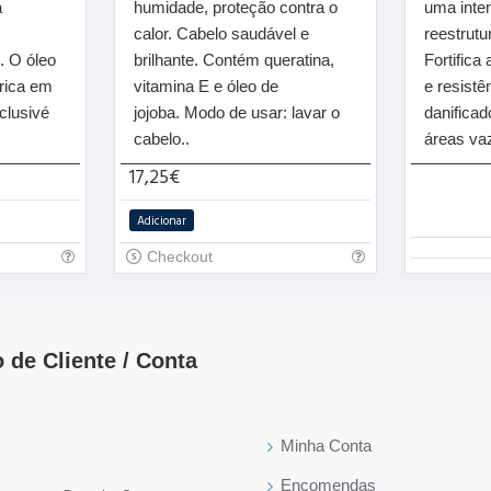
a
humidade, proteção contra o
uma inte
calor. Cabelo saudável e
reestrutu
. O óleo
brilhante. Contém queratina,
Fortifica 
 rica em
vitamina E e óleo de
e resistê
clusivé
jojoba. Modo de usar: lavar o
danifica
cabelo..
áreas vaz
17,25€
Adicionar
Checkout
 de Cliente / Conta
Minha Conta
Encomendas