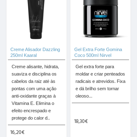
Creme Alisador Dazzling
Gel Extra Forte Gomina
250ml Kaaral
Coco 500ml Nirvel
Creme alisante, hidrata,
Gel extra forte para
suaviza e disciplina os
moldar e criar penteados
cabelos da raiz até às
radicais e atrevidos. Fixa
pontas com uma ação
e dá brilho sem tornar
anti-oxidante graças à
oleoso...
Vitamina E. Elimina o
efeito encrespado e
protege do calor d..
18,30€
16,20€