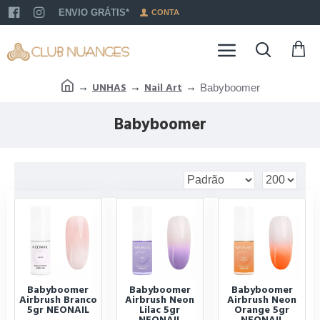
ENVIO GRÁTIS*
CONTA
UNHAS
Nail Art
Babyboomer
Babyboomer
Babyboomer
Babyboomer
Babyboomer
Airbrush Branco
Airbrush Neon
Airbrush Neon
5gr NEONAIL
Lilac 5gr
Orange 5gr
NEONAIL
NEONAIL