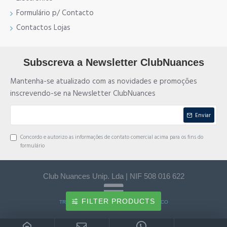
Formulário p/ Contacto
Contactos Lojas
Subscreva a Newsletter ClubNuances
Mantenha-se atualizado com as novidades e promoções
inscrevendo-se na Newsletter ClubNuances
Enviar
Concordo e autorizo as informações de contato comercial acima para os fins do
formulário
Club Nuances Unip. Lda | NIF 508 016 622
FILTER PRODUCTS
TRANSFERÊNCIA BANCÁRIA e MULTIBANCO